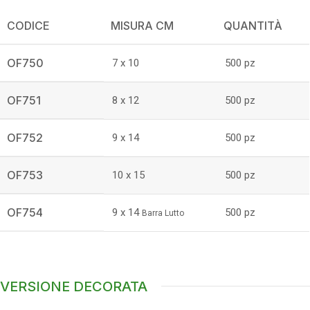
CODICE
MISURA CM
QUANTITÀ
OF750
7 x 10
500 pz
OF751
8 x 12
500 pz
OF752
9 x 14
500 pz
OF753
10 x 15
500 pz
OF754
9 x 14
500 pz
Barra Lutto
VERSIONE DECORATA