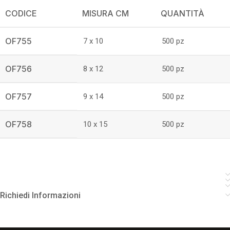
CODICE
MISURA CM
QUANTITÀ
OF755
7 x 10
500 pz
OF756
8 x 12
500 pz
OF757
9 x 14
500 pz
OF758
10 x 15
500 pz
Richiedi Informazioni