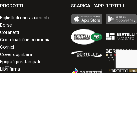
PRODOTTI
SCARICA L'APP BERTELLI
Biglietti di ringraziamento
Borse
Cofanetti
Coordinati fine cerimonia
Cornici
Cover copribara
Epigrafi prestampate
Libri firma
Pop-Up
Portadocumenti
Porta urna
Pouches e bustine
Provvisori in Forex
Roll-Up
Rosari e Crocefissi
Scatole porta offerte
Spille