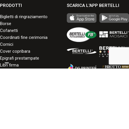
PRODOTTI
SCARICA L'APP BERTELLI
Biglietti di ringraziamento
Borse
Cofanetti
Coordinati fine cerimonia
Cornici
Cover copribara
Epigrafi prestampate
Libri firma
Pop-Up
Portadocumenti
Porta urna
Pouches e bustine
Provvisori in Forex
Roll-Up
Rosari e Crocefissi
Scatole porta offerte
Spille