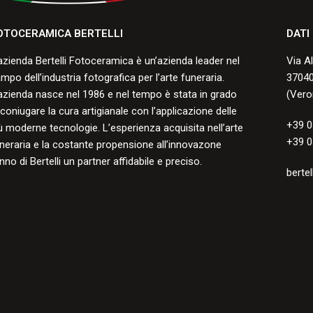
OTOCERAMICA BERTELLI
DATI
azienda Bertelli Fotoceramica è un’azienda leader nel
Via A
mpo dell’industria fotografica per l’arte funeraria.
37040
azienda nasce nel 1986 e nel tempo è stata in grado
(Vero
 coniugare la cura artigianale con l’applicazione delle
+39 0
ù moderne tecnologie. L’esperienza acquisita nell’arte
+39 0
neraria e la costante propensione all’innovazone
nno di Bertelli un partner affidabile e preciso.
bertel