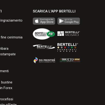
I
SCARICA L'APP BERTELLI
i ringraziamento
 fine cerimonia
ribara
restampate
menti
a
 bustine
 in Forex
rocefissi
rta offerte