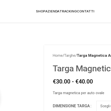
SHOP
AZIENDA
TRACKING
CONTATTI
Home
/
Targhe
/
Targa Magnetica A
Targa Magnetic
€
30.00
-
€
40.00
Targa magnetica per auto ovale
DIMENSIONE TARGA