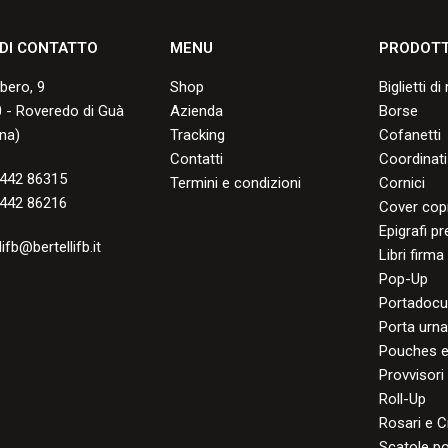
 DI CONTATTO
MENU
PRODOTT
lbero, 9
Shop
Biglietti d
 - Roveredo di Guà
Azienda
Borse
na)
Tracking
Cofanetti
Contatti
Coordinati
442 86315
Termini e condizioni
Cornici
442 86216
Cover cop
Epigrafi p
lifb@bertellifb.it
Libri firma
Pop-Up
Portadocu
Porta urn
Pouches e
Provvisori
Roll-Up
Rosari e C
Scatole po