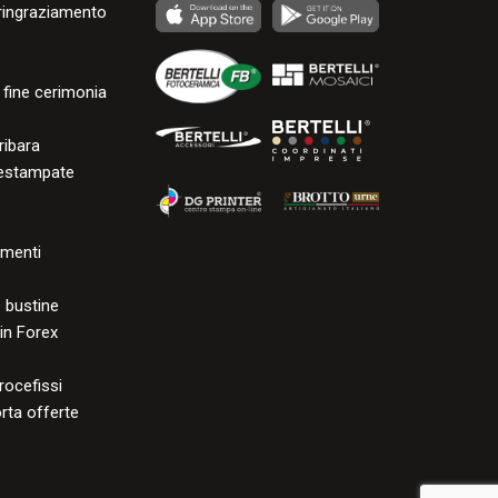
i ringraziamento
 fine cerimonia
ribara
restampate
menti
a
 bustine
 in Forex
rocefissi
rta offerte