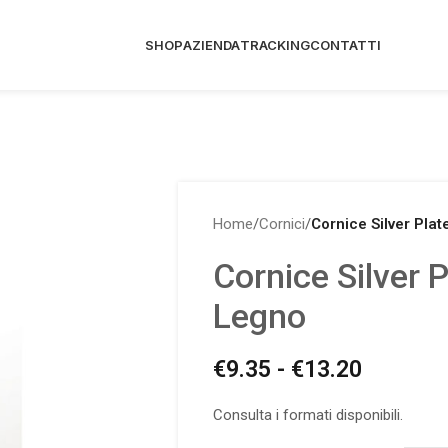
SHOP
AZIENDA
TRACKING
CONTATTI
Home
/
Cornici
/
Cornice Silver Plat
Cornice Silver P
Legno
€
9.35
-
€
13.20
Consulta i formati disponibili.