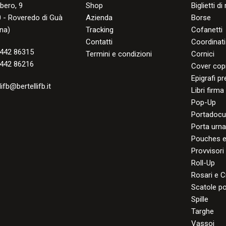
lbero, 9
Shop
Biglietti d
 - Roveredo di Guà
Azienda
Borse
na)
Tracking
Cofanetti
Contatti
Coordinati
442 86315
Termini e condizioni
Cornici
442 86216
Cover cop
Epigrafi p
lifb@bertellifb.it
Libri firma
Pop-Up
Portadocu
Porta urn
Pouches e
Provvisori
Roll-Up
Rosari e C
Scatole po
Spille
Targhe
Vassoi