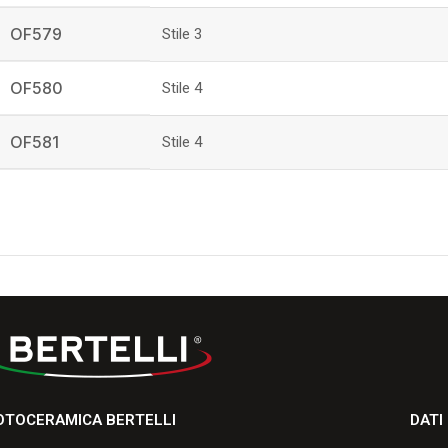
OF579
Stile 3
OF580
Stile 4
OF581
Stile 4
OTOCERAMICA BERTELLI
DATI