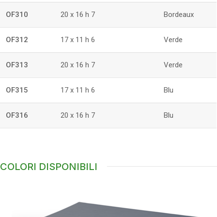
OF310
20 x 16 h 7
Bordeaux
OF312
17 x 11 h 6
Verde
OF313
20 x 16 h 7
Verde
OF315
17 x 11 h 6
Blu
OF316
20 x 16 h 7
Blu
COLORI DISPONIBILI